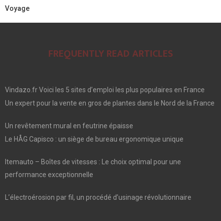
Voyage
FREQUENTLY READ ARTICLES
Vindazo.fr Voici les 5 sites d’emploi les plus populaires en France
Un expert pour la vente en gros de plantes dans le Nord de la France
Un revêtement mural en feutrine épaisse
Le HÅG Capisco : un siège de bureau ergonomique unique
Itemauto – Boîtes de vitesses : Le choix optimal pour une
performance exceptionnelle
L’électroérosion par fil, un procédé d’usinage révolutionnaire