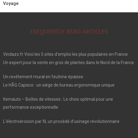
Voyage
FREQUENTLY READ ARTICLES
Vindazo.fr Voici les 5 sites d’emploi les plus populaires en France
Un expert pour la vente en gros de plantes dans le Nord de la France
Un revêtement mural en feutrine épaisse
Le HÅG Capisco : un siège de bureau ergonomique unique
Itemauto – Boîtes de vitesses : Le choix optimal pour une
performance exceptionnelle
L’électroérosion par fil, un procédé d’usinage révolutionnaire