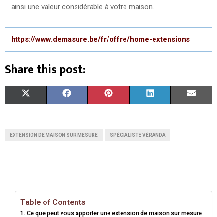
ainsi une valeur considérable à votre maison.
https://www.demasure.be/fr/offre/home-extensions
Share this post:
S
S
S
S
S
X
F
P
L
E
H
H
H
H
H
(
A
I
I
M
A
A
A
A
A
T
C
N
N
A
EXTENSION DE MAISON SUR MESURE
SPÉCIALISTE VÉRANDA
R
R
R
R
R
W
E
T
K
I
E
E
E
E
E
I
B
E
E
L
O
O
O
O
O
T
O
R
D
N
N
N
N
N
T
O
E
I
Table of Contents
Ce que peut vous apporter une extension de maison sur mesure
E
K
S
N