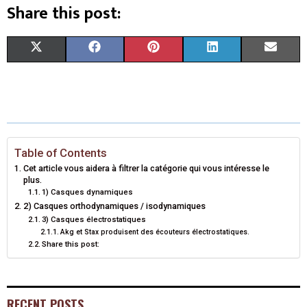
Share this post:
S
S
S
S
S
X
F
P
L
E
H
H
H
H
H
(
A
I
I
M
A
A
A
A
A
T
C
N
N
A
R
R
R
R
R
W
E
T
K
I
E
E
E
E
E
I
B
E
E
L
Table of Contents
Cet article vous aidera à filtrer la catégorie qui vous intéresse le
O
O
O
O
O
T
O
R
D
plus.
1) Casques dynamiques
N
N
N
N
N
T
O
E
I
2) Casques orthodynamiques / isodynamiques
3) Casques électrostatiques
E
K
S
N
Akg et Stax produisent des écouteurs électrostatiques.
Share this post:
R
T
)
RECENT POSTS