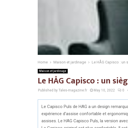
Home
Maison et jardinage
Le HÅG Capisco : un 
Maison et jardinage
Le HÅG Capisco : un si
Published by Tales-magazine.fr
May 10, 2022
0
Le Capisco Puls de HAG a un design remarquab
expérience d’assise confortable et ergonomi
assises. Le HAG Capisco Puls, la version avec 
Le Capisco original est plus confortable. Il es