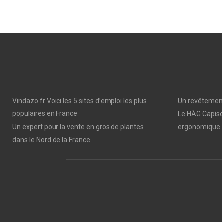
N
N
Vindazo.fr Voici les 5 sites d’emploi les plus
Un revêtement
populaires en France
Le HÅG Capisc
Un expert pour la vente en gros de plantes
ergonomique 
dans le Nord de la France