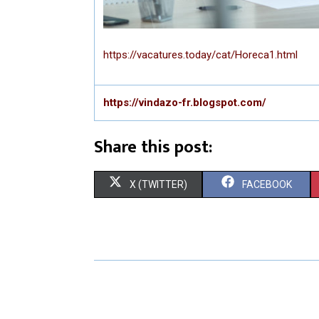
https://vacatures.today/cat/Horeca1.html
https://vindazo-fr.blogspot.com/
Share this post:
S
S
X (TWITTER)
FACEBOOK
H
H
A
A
R
R
E
E
O
O