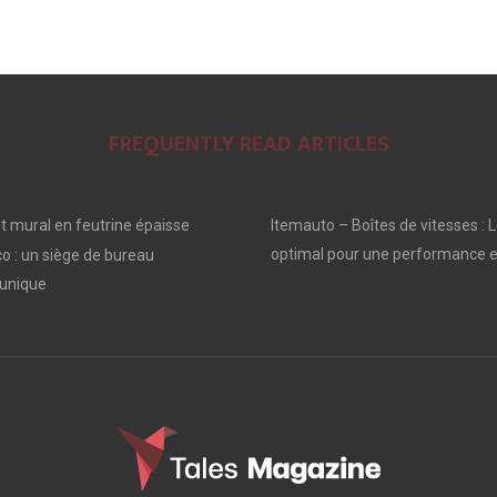
N
N
N
FREQUENTLY READ ARTICLES
 mural en feutrine épaisse
Itemauto – Boîtes de vitesses : L
optimal pour une performance e
o : un siège de bureau
unique