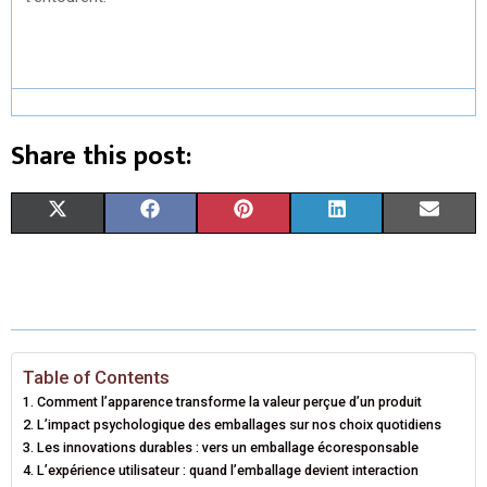
Share this post:
S
S
S
S
S
X
F
P
L
E
H
H
H
H
H
(
A
I
I
M
A
A
A
A
A
T
C
N
N
A
R
R
R
R
R
W
E
T
K
I
E
E
E
E
E
I
B
E
E
L
Table of Contents
Comment l’apparence transforme la valeur perçue d’un produit
O
O
O
O
O
T
O
R
D
L’impact psychologique des emballages sur nos choix quotidiens
N
N
N
N
N
Les innovations durables : vers un emballage écoresponsable
T
O
E
I
L’expérience utilisateur : quand l’emballage devient interaction
E
K
S
N