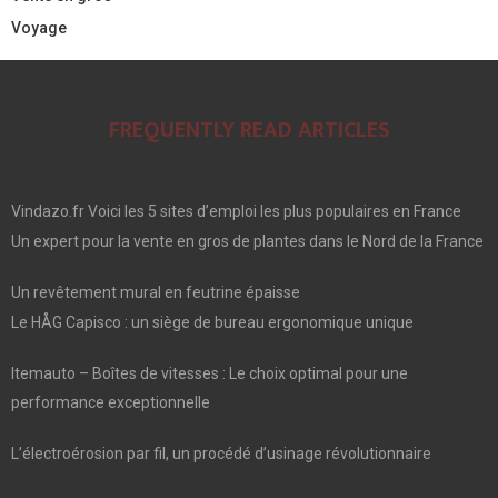
Voyage
FREQUENTLY READ ARTICLES
Vindazo.fr Voici les 5 sites d’emploi les plus populaires en France
Un expert pour la vente en gros de plantes dans le Nord de la France
Un revêtement mural en feutrine épaisse
Le HÅG Capisco : un siège de bureau ergonomique unique
Itemauto – Boîtes de vitesses : Le choix optimal pour une
performance exceptionnelle
L’électroérosion par fil, un procédé d’usinage révolutionnaire