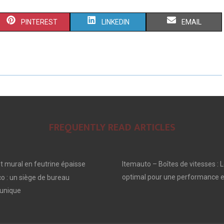
S
S
S
PINTEREST
LINKEDIN
EMAIL
H
H
H
A
A
A
R
R
R
E
E
E
O
O
O
FREQUENTLY READ ARTICLES
N
N
N
 mural en feutrine épaisse
Itemauto – Boîtes de vitesses : L
optimal pour une performance e
o : un siège de bureau
unique