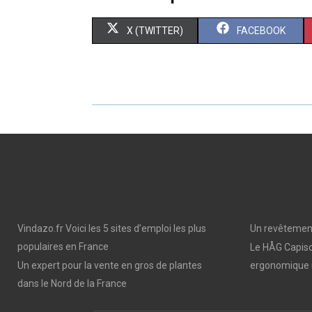
S
S
X (TWITTER)
FACEBOOK
H
H
A
A
R
R
E
E
O
O
N
N
Vindazo.fr Voici les 5 sites d’emploi les plus
Un revêtement
populaires en France
Le HÅG Capisc
Un expert pour la vente en gros de plantes
ergonomique 
dans le Nord de la France