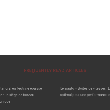
FREQUENTLY READ ARTICLES
 mural en feutrine épaisse
Itemauto – Boîtes de vitesses : L
optimal pour une performance e
o : un siège de bureau
unique