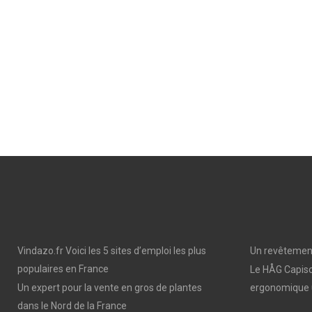
Vindazo.fr Voici les 5 sites d’emploi les plus
Un revêtement
populaires en France
Le HÅG Capisc
Un expert pour la vente en gros de plantes
ergonomique 
dans le Nord de la France