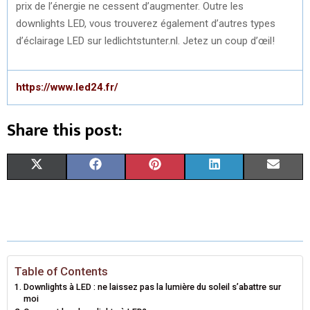
prix de l’énergie ne cessent d’augmenter. Outre les
downlights LED, vous trouverez également d’autres types
d’éclairage LED sur ledlichtstunter.nl. Jetez un coup d’œil!
https://www.led24.fr/
Share this post:
S
S
S
S
S
X
F
P
L
E
H
H
H
H
H
(
A
I
I
M
A
A
A
A
A
T
C
N
N
A
R
R
R
R
R
W
E
T
K
I
E
E
E
E
E
I
B
E
E
L
Table of Contents
Downlights à LED : ne laissez pas la lumière du soleil s’abattre sur
O
O
O
O
O
T
O
R
D
moi