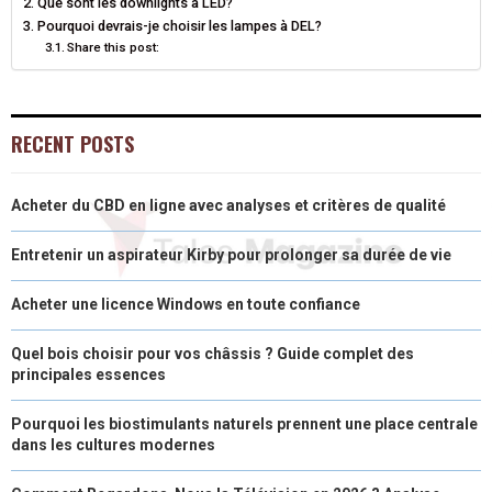
Que sont les downlights à LED?
N
N
N
N
N
T
O
E
I
Pourquoi devrais-je choisir les lampes à DEL?
Share this post:
E
K
S
N
R
T
)
RECENT POSTS
Acheter du CBD en ligne avec analyses et critères de qualité
Entretenir un aspirateur Kirby pour prolonger sa durée de vie
Acheter une licence Windows en toute confiance
Quel bois choisir pour vos châssis ? Guide complet des
principales essences
Pourquoi les biostimulants naturels prennent une place centrale
dans les cultures modernes