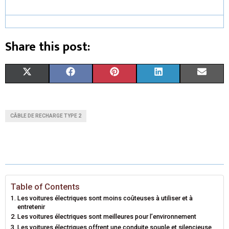
Share this post:
S
S
S
S
S
X
F
P
L
E
H
H
H
H
H
(
A
I
I
M
A
A
A
A
A
T
C
N
N
A
CÂBLE DE RECHARGE TYPE 2
R
R
R
R
R
W
E
T
K
I
E
E
E
E
E
I
B
E
E
L
O
O
O
O
O
T
O
R
D
N
N
N
N
N
T
O
E
I
Table of Contents
Les voitures électriques sont moins coûteuses à utiliser et à
E
K
S
N
entretenir
Les voitures électriques sont meilleures pour l’environnement
R
T
Les voitures électriques offrent une conduite souple et silencieuse