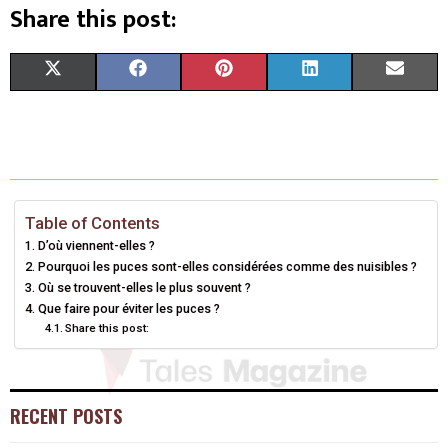
Share this post:
S
S
S
S
S
X
F
P
L
E
H
H
H
H
H
(
A
I
I
M
A
A
A
A
A
T
C
N
N
A
R
R
R
R
R
W
E
T
K
I
E
E
E
E
E
I
B
E
E
L
Table of Contents
D’où viennent-elles ?
O
O
O
O
O
T
O
R
D
Pourquoi les puces sont-elles considérées comme des nuisibles ?
N
N
N
N
N
Où se trouvent-elles le plus souvent ?
T
O
E
I
Que faire pour éviter les puces ?
E
K
S
N
Share this post:
R
T
)
RECENT POSTS