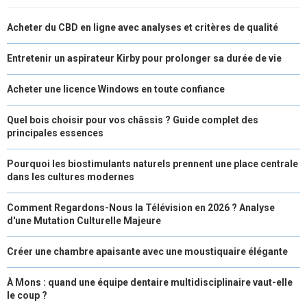
N
N
N
N
N
T
O
E
I
Acheter du CBD en ligne avec analyses et critères de qualité
E
K
S
N
R
T
Entretenir un aspirateur Kirby pour prolonger sa durée de vie
)
Acheter une licence Windows en toute confiance
Quel bois choisir pour vos châssis ? Guide complet des
principales essences
Pourquoi les biostimulants naturels prennent une place centrale
dans les cultures modernes
Comment Regardons-Nous la Télévision en 2026 ? Analyse
d'une Mutation Culturelle Majeure
Créer une chambre apaisante avec une moustiquaire élégante
À Mons : quand une équipe dentaire multidisciplinaire vaut-elle
le coup ?