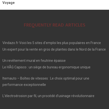
Voyage
FREQUENTLY READ ARTICLES
Vindazo.fr Voici les 5 sites d’emploi les plus populaires en France
Un expert pour la vente en gros de plantes dans le Nord de la France
Un revêtement mural en feutrine épaisse
Le HÅG Capisco : un siège de bureau ergonomique unique
Itemauto – Boîtes de vitesses : Le choix optimal pour une
performance exceptionnelle
L’électroérosion par fil, un procédé d’usinage révolutionnaire