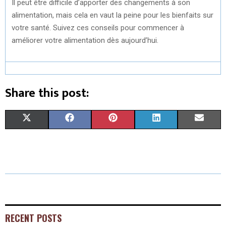
Il peut être difficile d’apporter des changements à son
alimentation, mais cela en vaut la peine pour les bienfaits sur
votre santé. Suivez ces conseils pour commencer à
améliorer votre alimentation dès aujourd’hui.
Share this post:
S
S
S
S
S
X
F
P
L
E
H
H
H
H
H
(
A
I
I
M
A
A
A
A
A
T
C
N
N
A
R
R
R
R
R
W
E
T
K
I
E
E
E
E
E
I
B
E
E
L
O
O
O
O
O
T
O
R
D
RECENT POSTS