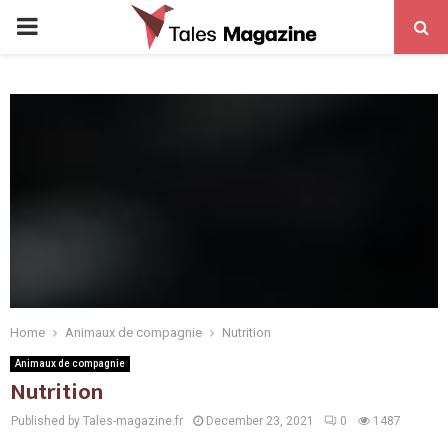
PRIMARY
MENU
Home
Animaux de compagnie
Nutrition
Animaux de compagnie
Nutrition
Published by Tales-magazine.fr
December 23, 2021
0
1487