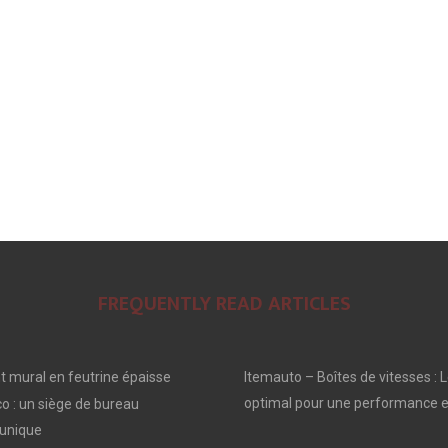
FREQUENTLY READ ARTICLES
 mural en feutrine épaisse
Itemauto – Boîtes de vitesses : L
optimal pour une performance e
o : un siège de bureau
unique