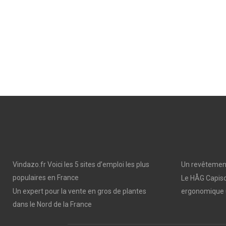
Vindazo.fr Voici les 5 sites d’emploi les plus
Un revêtement
populaires en France
Le HÅG Capisc
Un expert pour la vente en gros de plantes
ergonomique 
dans le Nord de la France