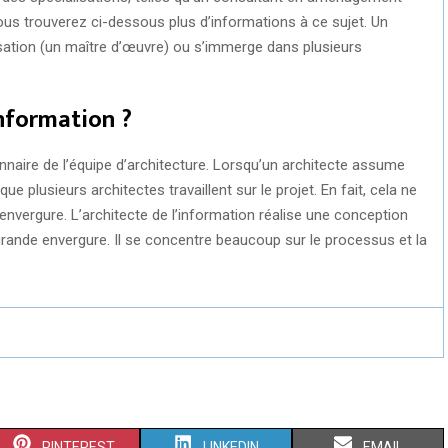
 Vous trouverez ci-dessous plus d’informations à ce sujet. Un
isation (un maître d’œuvre) ou s’immerge dans plusieurs
information ?
onnaire de l’équipe d’architecture. Lorsqu’un architecte assume
e plusieurs architectes travaillent sur le projet. En fait, cela ne
envergure. L’architecte de l’information réalise une conception
rande envergure. Il se concentre beaucoup sur le processus et la
S
S
S
PINTEREST
LINKEDIN
EMAIL