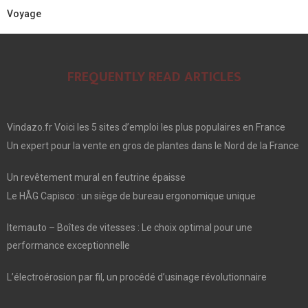
Voyage
FREQUENTLY READ ARTICLES
Vindazo.fr Voici les 5 sites d’emploi les plus populaires en France
Un expert pour la vente en gros de plantes dans le Nord de la France
Un revêtement mural en feutrine épaisse
Le HÅG Capisco : un siège de bureau ergonomique unique
Itemauto – Boîtes de vitesses : Le choix optimal pour une
performance exceptionnelle
L’électroérosion par fil, un procédé d’usinage révolutionnaire