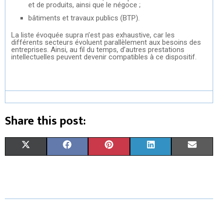
et de produits, ainsi que le négoce ;
bâtiments et travaux publics (BTP).
La liste évoquée supra n’est pas exhaustive, car les
différents secteurs évoluent parallèlement aux besoins des
entreprises. Ainsi, au fil du temps, d’autres prestations
intellectuelles peuvent devenir compatibles à ce dispositif.
Share this post:
S
S
S
S
S
X
F
P
L
E
H
H
H
H
H
(
A
I
I
M
A
A
A
A
A
T
C
N
N
A
R
R
R
R
R
W
E
T
K
I
E
E
E
E
E
I
B
E
E
L