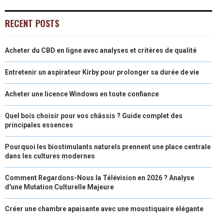
O
O
O
O
O
T
O
R
D
RECENT POSTS
N
N
N
N
N
T
O
E
I
Acheter du CBD en ligne avec analyses et critères de qualité
E
K
S
N
R
T
Entretenir un aspirateur Kirby pour prolonger sa durée de vie
)
Acheter une licence Windows en toute confiance
Quel bois choisir pour vos châssis ? Guide complet des
principales essences
Pourquoi les biostimulants naturels prennent une place centrale
dans les cultures modernes
Comment Regardons-Nous la Télévision en 2026 ? Analyse
d'une Mutation Culturelle Majeure
Créer une chambre apaisante avec une moustiquaire élégante