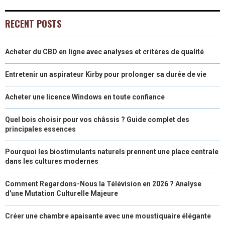
O
O
O
O
O
T
O
R
D
RECENT POSTS
N
N
N
N
N
T
O
E
I
Acheter du CBD en ligne avec analyses et critères de qualité
E
K
S
N
R
T
Entretenir un aspirateur Kirby pour prolonger sa durée de vie
)
Acheter une licence Windows en toute confiance
Quel bois choisir pour vos châssis ? Guide complet des
principales essences
Pourquoi les biostimulants naturels prennent une place centrale
dans les cultures modernes
Comment Regardons-Nous la Télévision en 2026 ? Analyse
d'une Mutation Culturelle Majeure
Créer une chambre apaisante avec une moustiquaire élégante