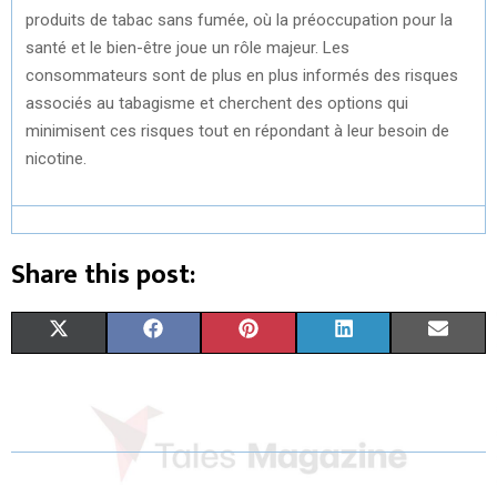
produits de tabac sans fumée, où la préoccupation pour la
santé et le bien-être joue un rôle majeur. Les
consommateurs sont de plus en plus informés des risques
associés au tabagisme et cherchent des options qui
minimisent ces risques tout en répondant à leur besoin de
nicotine.
Share this post:
S
S
S
S
S
X
F
P
L
E
H
H
H
H
H
(
A
I
I
M
A
A
A
A
A
T
C
N
N
A
R
R
R
R
R
W
E
T
K
I
E
E
E
E
E
I
B
E
E
L