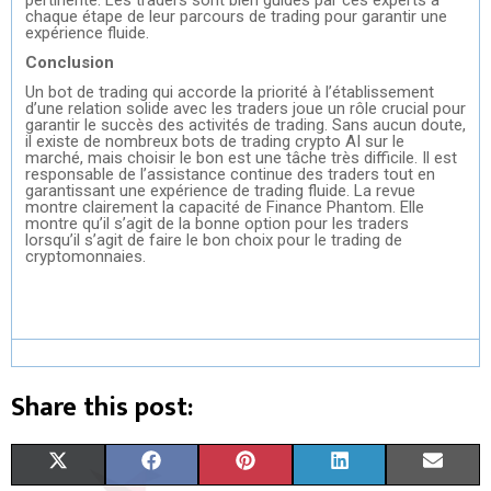
pertinente. Les traders sont bien guidés par ces experts à
chaque étape de leur parcours de trading pour garantir une
expérience fluide.
Conclusion
Un bot de trading qui accorde la priorité à l’établissement
d’une relation solide avec les traders joue un rôle crucial pour
garantir le succès des activités de trading. Sans aucun doute,
il existe de nombreux bots de trading crypto AI sur le
marché, mais choisir le bon est une tâche très difficile. Il est
responsable de l’assistance continue des traders tout en
garantissant une expérience de trading fluide. La revue
montre clairement la capacité de Finance Phantom. Elle
montre qu’il s’agit de la bonne option pour les traders
lorsqu’il s’agit de faire le bon choix pour le trading de
cryptomonnaies.
Share this post:
S
S
S
S
S
X
F
P
L
E