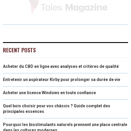
H
H
H
H
H
(
A
I
I
M
A
A
A
A
A
T
C
N
N
A
R
R
R
R
R
W
E
T
K
I
E
E
E
E
E
I
B
E
E
L
O
O
O
O
O
T
O
R
D
RECENT POSTS
N
N
N
N
N
T
O
E
I
Acheter du CBD en ligne avec analyses et critères de qualité
E
K
S
N
R
T
Entretenir un aspirateur Kirby pour prolonger sa durée de vie
)
Acheter une licence Windows en toute confiance
Quel bois choisir pour vos châssis ? Guide complet des
principales essences
Pourquoi les biostimulants naturels prennent une place centrale
dans les cultures modernes