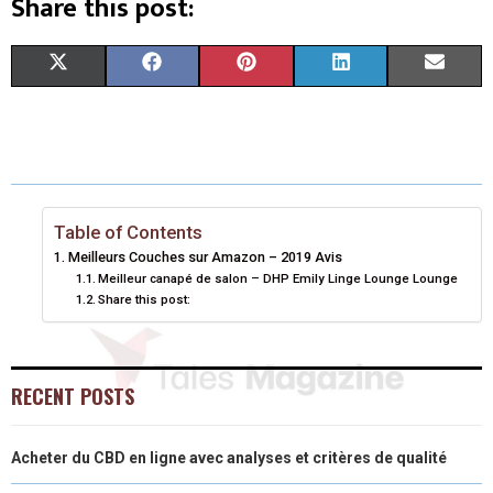
Share this post:
S
S
S
S
S
X
F
P
L
E
H
H
H
H
H
(
A
I
I
M
A
A
A
A
A
T
C
N
N
A
R
R
R
R
R
W
E
T
K
I
E
E
E
E
E
I
B
E
E
L
Table of Contents
Meilleurs Couches sur Amazon – 2019 Avis
O
O
O
O
O
T
O
R
D
Meilleur canapé de salon – DHP Emily Linge Lounge Lounge
Share this post:
N
N
N
N
N
T
O
E
I
E
K
S
N
R
T
RECENT POSTS
)
Acheter du CBD en ligne avec analyses et critères de qualité