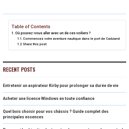
E
E
E
E
E
I
B
E
E
L
O
O
O
O
O
T
O
R
D
N
N
N
N
N
T
O
E
I
Table of Contents
Où pouvez-vous aller avec un de ces voiliers ?
E
K
S
N
Commencez votre aventure nautique dans le port de Cadzand
Share this post:
R
T
)
RECENT POSTS
Entretenir un aspirateur Kirby pour prolonger sa durée de vie
Acheter une licence Windows en toute confiance
Quel bois choisir pour vos châssis ? Guide complet des
principales essences