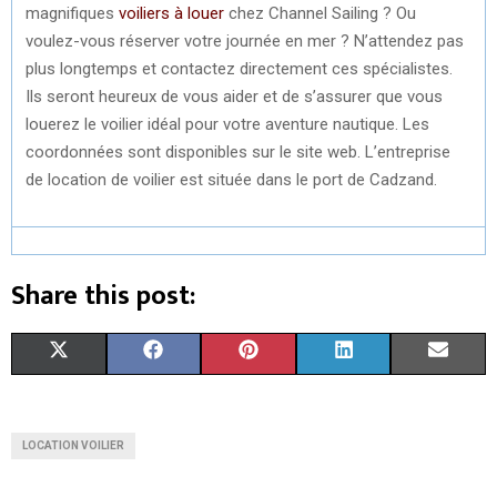
magnifiques
voiliers à louer
chez Channel Sailing ? Ou
voulez-vous réserver votre journée en mer ? N’attendez pas
plus longtemps et contactez directement ces spécialistes.
Ils seront heureux de vous aider et de s’assurer que vous
louerez le voilier idéal pour votre aventure nautique. Les
coordonnées sont disponibles sur le site web. L’entreprise
de location de voilier est située dans le port de Cadzand.
Share this post:
S
S
S
S
S
X
F
P
L
E
H
H
H
H
H
(
A
I
I
M
A
A
A
A
A
T
C
N
N
A
LOCATION VOILIER
R
R
R
R
R
W
E
T
K
I