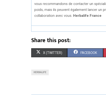
vous recommandons de contacter un spécialiste
poids, mais ils peuvent également lancer un p
collaboration avec vous.
Herbalife France
Share this post:
S
S
X (TWITTER)
FACEBOOK
H
H
A
A
HERBALIFE
R
R
E
E
O
O
N
N