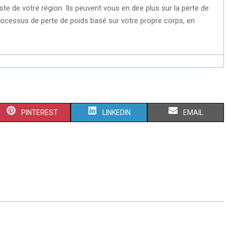
 de votre région. Ils peuvent vous en dire plus sur la perte de
rocessus de perte de poids basé sur votre propre corps, en
S
S
S
PINTEREST
LINKEDIN
EMAIL
H
H
H
A
A
A
R
R
R
E
E
E
O
O
O
N
N
N