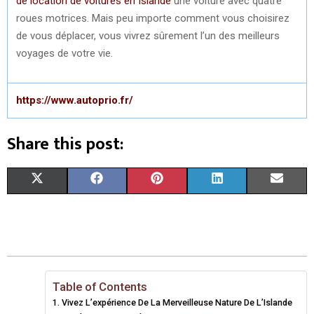
de location de voitures en Islande
une voiture avec quatre
roues motrices. Mais peu importe comment vous choisirez
de vous déplacer, vous vivrez sûrement l’un des meilleurs
voyages de votre vie.
https://www.autoprio.fr/
Share this post:
S
S
S
S
S
X
F
P
L
E
H
H
H
H
H
(
A
I
I
M
A
A
A
A
A
T
C
N
N
A
R
R
R
R
R
W
E
T
K
I
E
E
E
E
E
I
B
E
E
L
Table of Contents
Vivez L’expérience De La Merveilleuse Nature De L’Islande
O
O
O
O
O
T
O
R
D