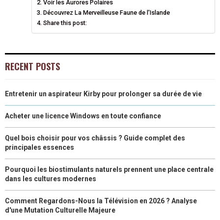
Voir les Aurores Polaires
N
N
N
N
N
T
Découvrez La Merveilleuse Faune de l’Islande
O
E
I
Share this post:
E
K
S
N
R
T
RECENT POSTS
)
Entretenir un aspirateur Kirby pour prolonger sa durée de vie
Acheter une licence Windows en toute confiance
Quel bois choisir pour vos châssis ? Guide complet des
principales essences
Pourquoi les biostimulants naturels prennent une place centrale
dans les cultures modernes
Comment Regardons-Nous la Télévision en 2026 ? Analyse
d'une Mutation Culturelle Majeure