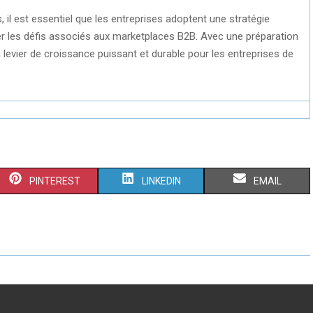
, il est essentiel que les entreprises adoptent une stratégie
lever les défis associés aux marketplaces B2B. Avec une préparation
levier de croissance puissant et durable pour les entreprises de
S
S
S
PINTEREST
LINKEDIN
EMAIL
H
H
H
A
A
A
R
R
R
E
E
E
O
O
O