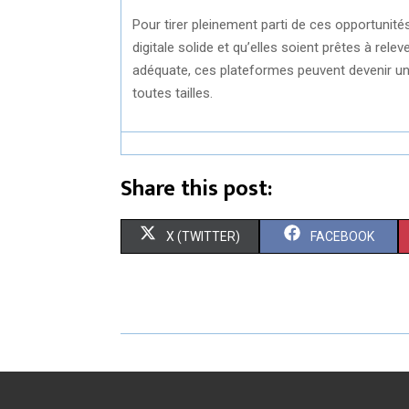
Pour tirer pleinement parti de ces opportunités
digitale solide et qu’elles soient prêtes à re
adéquate, ces plateformes peuvent devenir un 
toutes tailles.
Share this post:
S
S
X (TWITTER)
FACEBOOK
H
H
A
A
R
R
E
E
O
O