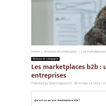
Home
Animaux de compagnie
Les marketplaces 
Animaux de compagnie
Les marketplaces b2b : u
entreprises
Published by Tales-magazine.fr
October 14, 2024
Qu’est-ce qu’une marketplace b2b ?