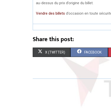
au-dessus du prix d’origine du billet.
Vendre des billets
d’occasion en toute sécurit
Share this post:
S
S
X (TWITTER)
FACEBOOK
H
H
A
A
R
R
E
E
O
O
N
N