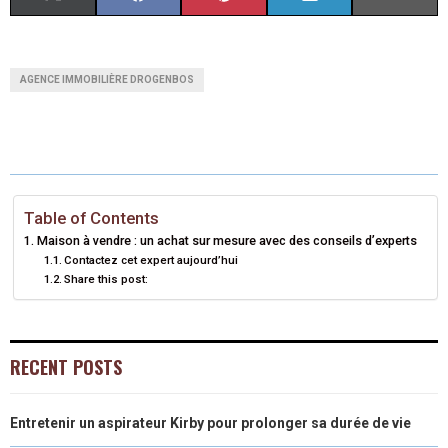
H
H
H
H
H
(
A
I
I
M
A
A
A
A
A
T
C
N
N
A
AGENCE IMMOBILIÈRE DROGENBOS
R
R
R
R
R
W
E
T
K
I
E
E
E
E
E
I
B
E
E
L
O
O
O
O
O
T
O
R
D
N
N
N
N
N
T
O
E
I
Table of Contents
Maison à vendre : un achat sur mesure avec des conseils d’experts
E
K
S
N
Contactez cet expert aujourd’hui
Share this post:
R
T
)
RECENT POSTS
Entretenir un aspirateur Kirby pour prolonger sa durée de vie